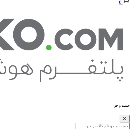
0
جست و جو