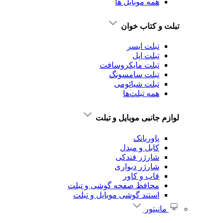
همه موبایل ها
تبلت و کتاب خوان
تبلت ایسر
تبلت اپل
تبلت‌ مایکروسافت
تبلت‌ سامسونگ
تبلت شیائومی
همه تبلت‌ها
لوازم جانبی موبایل و تبلت
پاوربانک
کابل و مبدل
شارژر فندکی
شارژر دیواری
قاب و کاور
محافظ صفحه گوشی و تبلت
استند گوشی موبایل و تبلت
مانیتور