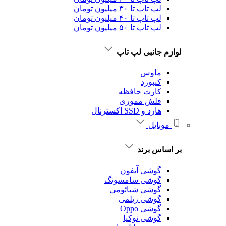
لپ تاپ تا ۳۰ میلیون تومان
لپ تاپ تا ۴۰ میلیون تومان
لپ تاپ تا ۵۰ میلیون تومان
لوازم جانبی لپ تاپ
ماوس
کیبورد
کارت حافظه
فلش مموری
هارد و SSD اکسترنال
موبایل
بر اساس برند
گوشی آیفون
گوشی سامسونگ
گوشی شیائومی
گوشی ریلمی
گوشی Oppo
گوشی نوکیا