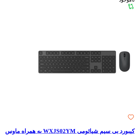
کیبورد بی سیم شیائومی WXJS02YM به همراه ماوس