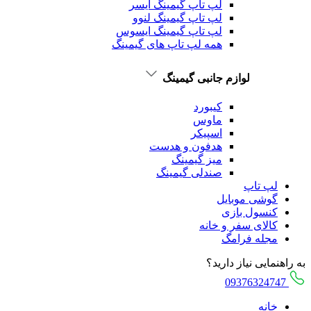
لپ تاپ گیمینگ ایسر
لپ تاپ گیمینگ لنوو
لپ تاپ گیمینگ ایسوس
همه لپ تاپ های گیمینگ
لوازم جانبی گیمینگ
کیبورد
ماوس
اسپیکر
هدفون و هدست
میز گیمینگ
صندلی گیمینگ
لپ تاپ
گوشی موبایل
کنسول بازی
کالای سفر و خانه
مجله فرامگ
به راهنمایی نیاز دارید؟
09376324747
خانه