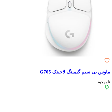
ماوس بی سیم گیمینگ لاجیتک G705
ناموجود