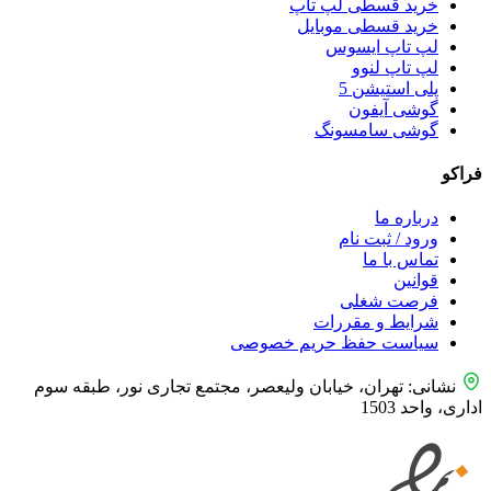
خرید قسطی لپ تاپ
خرید قسطی موبایل
لپ تاپ ایسوس
لپ تاپ لنوو
پلی استیشن 5
گوشی آیفون
گوشی سامسونگ
فراکو
درباره ما
ورود / ثبت نام
تماس با ما
قوانین
فرصت شغلی
شرایط و مقررات
سیاست حفظ حریم خصوصی
نشانی: تهران، خیابان ولیعصر، مجتمع تجاری نور، طبقه سوم
اداری، واحد 1503