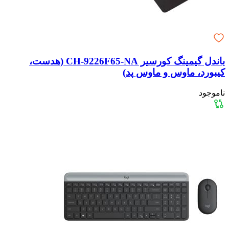
باندل گیمینگ کورسیر CH-9226F65-NA (هدست،
کیبورد، ماوس و ماوس پد)
ناموجود