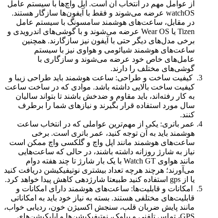
از عوامل مهم در انتخاب آن است. اپل واچ‌ها با سیستم عامل
watchOS عرضه می‌شوند و فقط با آیفون‌ها سازگار هستند.
در مقابل، ساعت‌های هوشمند سامسونگ با سیستم عامل
Tizen یا Wear OS عرضه می‌شوند و با گوشی‌های اندرویدی و
برخی مدل‌های دیگر حتی با آیفون نیز سازگارند. همچنین
ساعت‌های هوشمند شیائومی و هواوی نیز با سیستم
عامل‌های خاص خود عرضه می‌شوند و سازگاری با
گوشی‌های مختلف را دارند.
کیفیت ساخت و طراحی: ساعت هوشمند باید طراحی زیبا و
کیفیت ساخت بالایی داشته باشد. موادی که در ساخت ساعت
به کار رفته‌اند، باید مقاوم و ضدخش باشند تا بتواند سالیان
سال مورد استفاده قرار بگیرند و نیازهای شما را برطرف
کنند.
عمر باتری: یکی از مهم‌ترین عواملی که در انتخاب ساعت
هوشمند باید به آن توجه کنید، عمر باتری است. برخی
ساعت‌های هوشمند مانند اپل واچ و گلکسی واچ ممکن است
نیاز به شارژ روزانه داشته باشند، در حالی که ساعت‌هایی
مانند هواوی Watch GT با یک بار شارژ تا چند هفته دوام
می‌آورند؛ هرچند هرچه تعداد بیشتری نوتیفیکیشن دریافت کنید
یا از gps استفاده کنید طبیعتا شارژدهی کاهش پیدا خواهد کرد.
امکانات و قابلیت‌ها: ساعت‌های هوشمند دارای امکانات و
قابلیت‌های مختلفی هستند. بسته به نیاز خود باید به امکاناتی
مانند پایش ضربان قلب، سنجش اکسیژن خون، ردیابی خواب،
GPS، تماس تلفنی و پیامک، نوتیفیکیشن‌ها و اپلیکیشن‌های