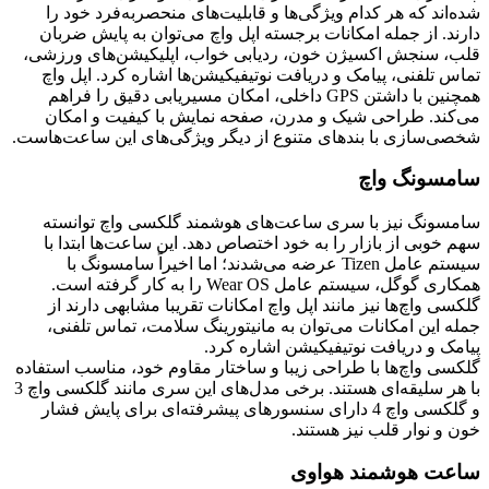
شده‌اند که هر کدام ویژگی‌ها و قابلیت‌های منحصربه‌فرد خود را
دارند. از جمله امکانات برجسته اپل واچ می‌توان به پایش ضربان
قلب، سنجش اکسیژن خون، ردیابی خواب، اپلیکیشن‌های ورزشی،
تماس تلفنی، پیامک و دریافت نوتیفیکیشن‌ها اشاره کرد. اپل واچ
همچنین با داشتن GPS داخلی، امکان مسیریابی دقیق را فراهم
می‌کند. طراحی شیک و مدرن، صفحه نمایش با کیفیت و امکان
شخصی‌سازی با بندهای متنوع از دیگر ویژگی‌های این ساعت‌هاست.
سامسونگ واچ
سامسونگ نیز با سری ساعت‌های هوشمند گلکسی واچ توانسته
سهم خوبی از بازار را به خود اختصاص دهد. این ساعت‌ها ابتدا با
سیستم عامل Tizen عرضه می‌شدند؛ اما اخیراً سامسونگ با
همکاری گوگل، سیستم عامل Wear OS را به کار گرفته است.
گلکسی واچ‌ها نیز مانند اپل واچ امکانات تقریبا مشابهی دارند از
جمله این امکانات می‌توان به مانیتورینگ سلامت، تماس تلفنی،
پیامک و دریافت نوتیفیکیشن اشاره کرد.
گلکسی واچ‌ها با طراحی زیبا و ساختار مقاوم خود، مناسب استفاده
با هر سلیقه‌ای هستند. برخی مدل‌های این سری مانند گلکسی واچ 3
و گلکسی واچ 4 دارای سنسورهای پیشرفته‌ای برای پایش فشار
خون و نوار قلب نیز هستند.
ساعت هوشمند هواوی