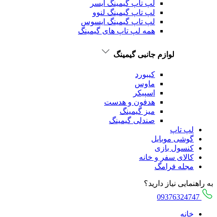
لپ تاپ گیمینگ ایسر
لپ تاپ گیمینگ لنوو
لپ تاپ گیمینگ ایسوس
همه لپ تاپ های گیمینگ
لوازم جانبی گیمینگ
کیبورد
ماوس
اسپیکر
هدفون و هدست
میز گیمینگ
صندلی گیمینگ
لپ تاپ
گوشی موبایل
کنسول بازی
کالای سفر و خانه
مجله فرامگ
به راهنمایی نیاز دارید؟
09376324747
خانه