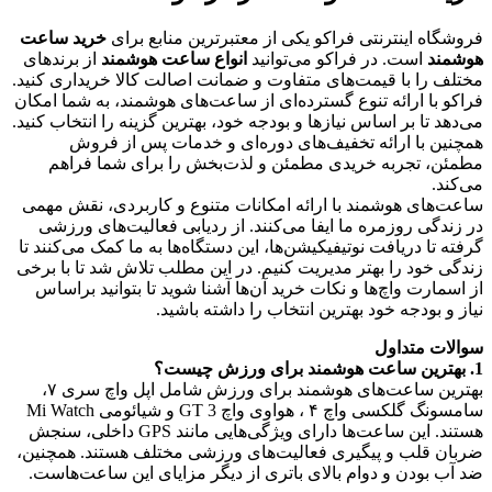
فروشگاه اینترنتی فراکو یکی از معتبرترین منابع برای
خرید ساعت
هوشمند
است. در فراکو می‌توانید
انواع ساعت هوشمند
از برندهای
مختلف را با قیمت‌های متفاوت و ضمانت اصالت کالا خریداری کنید.
فراکو با ارائه تنوع گسترده‌ای از ساعت‌های هوشمند، به شما امکان
می‌دهد تا بر اساس نیازها و بودجه خود، بهترین گزینه را انتخاب کنید.
همچنین با ارائه تخفیف‌های دوره‌ای و خدمات پس از فروش
مطمئن، تجربه خریدی مطمئن و لذت‌بخش را برای شما فراهم
می‌کند.
ساعت‌های هوشمند با ارائه امکانات متنوع و کاربردی، نقش مهمی
در زندگی روزمره ما ایفا می‌کنند. از ردیابی فعالیت‌های ورزشی
گرفته تا دریافت نوتیفیکیشن‌ها، این دستگاه‌ها به ما کمک می‌کنند تا
زندگی خود را بهتر مدیریت کنیم. در این مطلب تلاش شد تا با برخی
از اسمارت واچ‌ها و نکات خرید آن‌ها آشنا شوید تا بتوانید براساس
نیاز و بودجه خود بهترین انتخاب را داشته باشید.
سوالات متداول
1. بهترین ساعت‌ هوشمند برای ورزش چیست؟
بهترین ساعت‌های هوشمند برای ورزش شامل اپل واچ سری ۷،
سامسونگ گلکسی واچ ۴ ، هواوی واچ GT 3 و شیائومی Mi Watch
هستند. این ساعت‌ها دارای ویژگی‌هایی مانند GPS داخلی، سنجش
ضربان قلب و پیگیری فعالیت‌های ورزشی مختلف هستند. همچنین،
ضد آب بودن و دوام بالای باتری از دیگر مزایای این ساعت‌هاست.