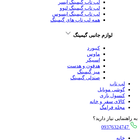
لپ تاپ گیمینگ ایسر
لپ تاپ گیمینگ لنوو
لپ تاپ گیمینگ ایسوس
همه لپ تاپ های گیمینگ
لوازم جانبی گیمینگ
کیبورد
ماوس
اسپیکر
هدفون و هدست
میز گیمینگ
صندلی گیمینگ
لپ تاپ
گوشی موبایل
کنسول بازی
کالای سفر و خانه
مجله فرامگ
به راهنمایی نیاز دارید؟
09376324747
خانه