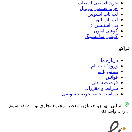
خرید قسطی لپ تاپ
خرید قسطی موبایل
لپ تاپ ایسوس
لپ تاپ لنوو
پلی استیشن 5
گوشی آیفون
گوشی سامسونگ
فراکو
درباره ما
ورود / ثبت نام
تماس با ما
قوانین
فرصت شغلی
شرایط و مقررات
سیاست حفظ حریم خصوصی
نشانی: تهران، خیابان ولیعصر، مجتمع تجاری نور، طبقه سوم
اداری، واحد 1503