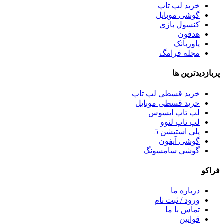
خرید لپ تاپ
گوشی موبایل
کنسول بازی
هدفون
پاوربانک
مجله فرامگ
پربازدید‌ترین ها
خرید قسطی لپ تاپ
خرید قسطی موبایل
لپ تاپ ایسوس
لپ تاپ لنوو
پلی استیشن 5
گوشی آیفون
گوشی سامسونگ
فراکو
درباره ما
ورود / ثبت نام
تماس با ما
قوانین