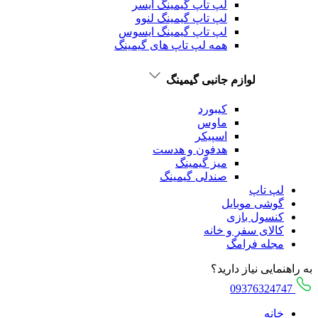
لپ تاپ گیمینگ ایسر
لپ تاپ گیمینگ لنوو
لپ تاپ گیمینگ ایسوس
همه لپ تاپ های گیمینگ
لوازم جانبی گیمینگ
کیبورد
ماوس
اسپیکر
هدفون و هدست
میز گیمینگ
صندلی گیمینگ
لپ تاپ
گوشی موبایل
کنسول بازی
کالای سفر و خانه
مجله فرامگ
به راهنمایی نیاز دارید؟
09376324747
خانه