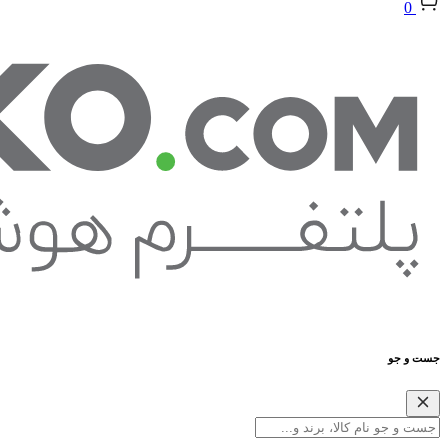
0
جست و جو