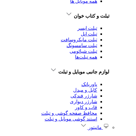
همه موبایل ها
تبلت و کتاب خوان
تبلت ایسر
تبلت اپل
تبلت‌ مایکروسافت
تبلت‌ سامسونگ
تبلت شیائومی
همه تبلت‌ها
لوازم جانبی موبایل و تبلت
پاوربانک
کابل و مبدل
شارژر فندکی
شارژر دیواری
قاب و کاور
محافظ صفحه گوشی و تبلت
استند گوشی موبایل و تبلت
مانیتور