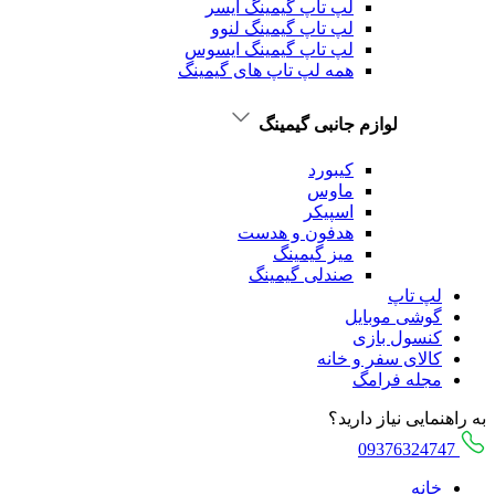
لپ تاپ گیمینگ ایسر
لپ تاپ گیمینگ لنوو
لپ تاپ گیمینگ ایسوس
همه لپ تاپ های گیمینگ
لوازم جانبی گیمینگ
کیبورد
ماوس
اسپیکر
هدفون و هدست
میز گیمینگ
صندلی گیمینگ
لپ تاپ
گوشی موبایل
کنسول بازی
کالای سفر و خانه
مجله فرامگ
به راهنمایی نیاز دارید؟
09376324747
خانه