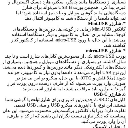
بسیاری از دستگاه‌ها مانند چاپگر، اسکنر، هارد دیسک اکسترنال و
غیره، پیدا کرد. همچنین پورت USB-B می‌تواند برای شارژ
دستگاه‌هایی مانند گوشی موبایل و تبلت نیز استفاده شود؛ اما
نمی‌تواند داده‌ها را از دستگاه شما به کامپیوتر انتقال دهد.
۳.
شارژر Mini-USB
کانکتور Mini-USB زمانی در گوشی‌ها، دوربین‌ها و دستگاه‌های
کوچک مشابه برای اتصال به کامپیوتر و دیگر دستگاه‌ها استفاده
می‌شد. با این حال، با ورود micro-USB، استفاده از کانکتور کنار
گذاشته شد.
۴.
شارژر micro-USB
پورت micro-USB یکی از محبوب‌ترین کابل‌های شارژ است و تا چند
سال گذشته، در بسیاری از دستگاه‌های موبایل و همچنین، بسیاری از
دستگاه‌های الکترونیکی دیگر مانند دوربین‌ها و کیبوردها دیده می‌شد.
این نوع USB اجازه می‌دهد تا داده‌ها بدون نیاز به کامپیوتر، خوانده
شوند (مثلا فلش و OTG). با این حال، میکرو یو اس بی نیز در
صورتی وارد پورت می‌شوند که از طرفِ درست درون پورت قرار
گیرند؛ بنابراین، باید مراقب باشید تا به شارژر آسیب نزنید.
۵.
شارژر USB-C
کابل‌های USB-C، جدیدترین فناوری برای
شارژ تبلت
یا گوشی شما
هستند. این نوع، با آداپتورهای میکرو USB و مینی USB قدیمی
تفاوت دارد؛ زیرا یک کانکتور برگشت‌پذیر محسوب می‌شود. این بدان
معناست که دیگر نیازی نیست نگران این باشید که از کدام طرف،
آن را وارد پورت می‌کنید.
۶ .
شارژر لایتنینگ