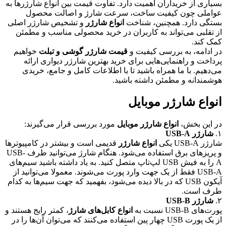
بسیاری از خریداران اهمیت دارد. تفاوت قیمت بین انواع شارژرها به
عواملی چون کیفیت ساخت، سرعت شارژ و اصالت محصول
بستگی دارد. همچنین، شناخت
انواع شارژر
و تشخیص شارژر اصلی
از تقلبی می‌تواند به کاربران در خرید محصولی مناسب و مطمئن
کمک کند.
در ادامه، به بررسی کیفیت و
قیمت شارژر گوشی و تبلت
خواهیم
پرداخت و راهنمایی‌هایی برای خرید بهترین شارژر دیواری ارائه
می‌دهیم. با ما همراه باشید تا با اطلاعات کامل و جامع، خریدی
هوشمندانه و مطمئن داشته باشید.
انواع شارژر موبایل
در این بخش،
انواع شارژر موبایل
مورد بررسی قرار می‌گیرند:
۱.
شارژر USB-A
شارژر USB-A یکی
انواع شارژر
قدیمی است و بیشتر در کامپیوترها
و پریزهای برق استفاده می‌شود. هنگام شارژ می‌توانید طرف USB-
A را به فیش USB لپ‌تاپ متصل کنید. به یاد داشته باشید سیم‌های
USB-A فقط از یک جهت وارد پورت می‌شوند. معمولا می‌توانید از
آیکون USB که در بالا دیده می‌شود، بفهمید که جهت سیم‌ها به کدام
طرف است.
۲.
شارژر USB-B
پورت‌های USB-B نسبت به
انواع کابل‌های شارژ
، کمتر رایج هستند و
از یک پورت USB چهار پین استفاده می‌کنند که می‌توان آن‌ها را در