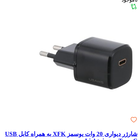
شارژر دیواری 20 وات یوسمز XFK به همراه کابل USB