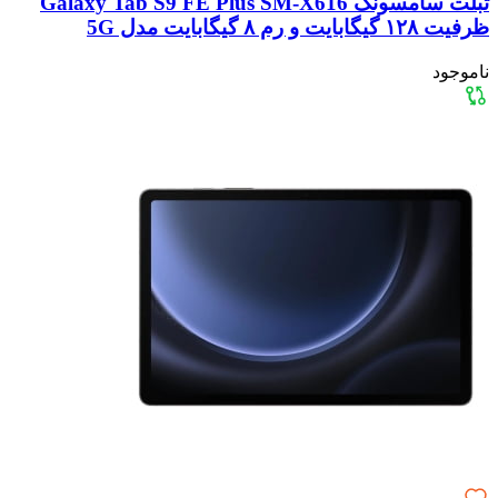
تبلت سامسونگ Galaxy Tab S9 FE Plus SM-X616
ظرفیت ۱۲۸ گیگابایت و رم ۸ گیگابایت مدل 5G
ناموجود