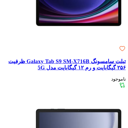
تبلت سامسونگ Galaxy Tab S9 SM-X716B ظرفیت
۲۵۶ گیگابایت و رم ۱۲ گیگابایت مدل 5G
ناموجود