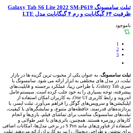
تبلت سامسونگ Galaxy Tab S6 Lite 2022 SM-P619
ظرفیت ۶۴ گیگابایت و رم ۴ گیگابایت مدل LTE
ناموجود
1
2
3
تبلت سامسونگ
، به عنوان یکی از محبوب ترین گزینه ها در بازار
تبلت، در مدل های مختلفی به ابزار ارائه می شود. سامسونگ با
سری Galaxy Tab، با طراحی زیبا، عملکرد برجسته و قابلیت‌های
پیشرفته، توجه بسیاری را به خود جلب کرده است. سیستم‌عامل
اندروید و رابط کاربری One UI، به کاربران امکان استفاده از
اپلیکیشن‌ها و سرویس‌های گوگل را فراهم می‌آورد. تبلت ایسر، با
پردازنده‌های قدرتمند، حافظه‌های متنوع، و نمایشگرهای با کیفیت،
تبلت‌های سامسونگ مناسب برای تماشای فیلم، بازی‌ها و انجام
کارهای روزمره هستند. همچنین، باتری‌های با عمر طولانی و
استفاده از فناوری‌های مانند S Pen در برخی مدل‌ها، امکانات اضافی
برای نوشتن و طراحی دیجیتال را نیز به کاربران ارائه می‌دهند. تبلت