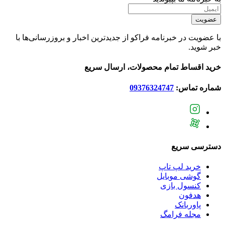
عضویت
با عضویت در خبرنامه فراکو از جدیدترین اخبار و بروزرسانی‌ها با
خبر شوید.
خرید اقساط تمام محصولات، ارسال سریع
شماره تماس:
09376324747
دسترسی سریع
خرید لپ تاپ
گوشی موبایل
کنسول بازی
هدفون
پاوربانک
مجله فرامگ