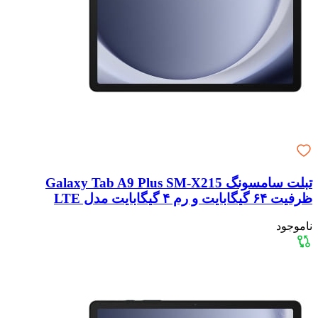
تبلت سامسونگ Galaxy Tab A9 Plus SM-X215
ظرفیت ۶۴ گیگابایت و رم ۴ گیگابایت مدل LTE
ناموجود