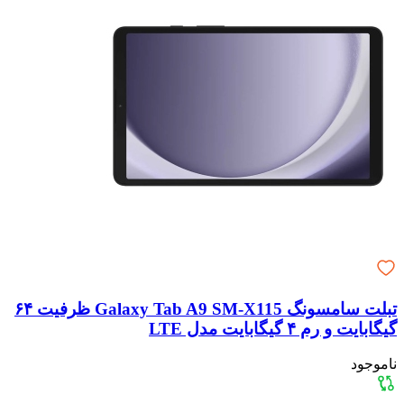
تبلت سامسونگ Galaxy Tab A9 SM-X115 ظرفیت ۶۴
گیگابایت و رم ۴ گیگابایت مدل LTE
ناموجود