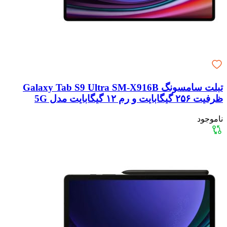
تبلت سامسونگ Galaxy Tab S9 Ultra SM-X916B
ظرفیت ۲۵۶ گیگابایت و رم ۱۲ گیگابایت مدل 5G
ناموجود