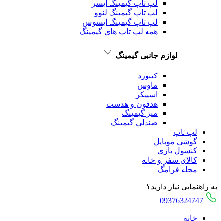
لپ تاپ گیمینگ ایسر
لپ تاپ گیمینگ لنوو
لپ تاپ گیمینگ ایسوس
همه لپ تاپ های گیمینگ
لوازم جانبی گیمینگ
کیبورد
ماوس
اسپیکر
هدفون و هدست
میز گیمینگ
صندلی گیمینگ
لپ تاپ
گوشی موبایل
کنسول بازی
کالای سفر و خانه
مجله فرامگ
به راهنمایی نیاز دارید؟
09376324747
خانه