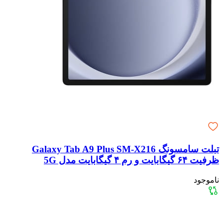
تبلت سامسونگ Galaxy Tab A9 Plus SM-X216
ظرفیت ۶۴ گیگابایت و رم ۴ گیگابایت مدل 5G
ناموجود