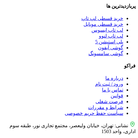
پربازدید‌ترین ها
خرید قسطی لپ تاپ
خرید قسطی موبایل
لپ تاپ ایسوس
لپ تاپ لنوو
پلی استیشن 5
گوشی آیفون
گوشی سامسونگ
فراکو
درباره ما
ورود / ثبت نام
تماس با ما
قوانین
فرصت شغلی
شرایط و مقررات
سیاست حفظ حریم خصوصی
نشانی: تهران، خیابان ولیعصر، مجتمع تجاری نور، طبقه سوم
اداری، واحد 1503