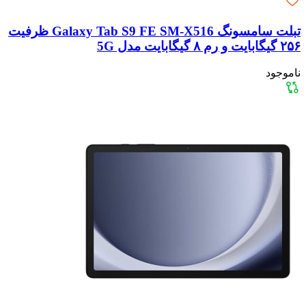
تبلت سامسونگ Galaxy Tab S9 FE SM-X516 ظرفیت
۲۵۶ گیگابایت و رم ۸ گیگابایت مدل 5G
ناموجود