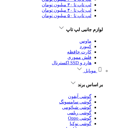
لپ تاپ تا ۳۰ میلیون تومان
لپ تاپ تا ۴۰ میلیون تومان
لپ تاپ تا ۵۰ میلیون تومان
لوازم جانبی لپ تاپ
ماوس
کیبورد
کارت حافظه
فلش مموری
هارد و SSD اکسترنال
موبایل
بر اساس برند
گوشی آیفون
گوشی سامسونگ
گوشی شیائومی
گوشی ریلمی
گوشی Oppo
گوشی نوکیا