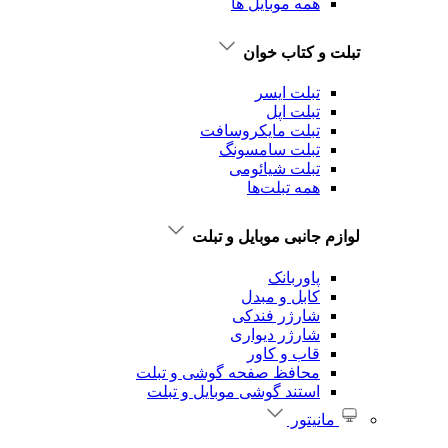
همه موبایل ها
تبلت و کتاب خوان
تبلت ایسر
تبلت اپل
تبلت‌ مایکروسافت
تبلت‌ سامسونگ
تبلت شیائومی
همه تبلت‌ها
لوازم جانبی موبایل و تبلت
پاوربانک
کابل و مبدل
شارژر فندکی
شارژر دیواری
قاب و کاور
محافظ صفحه گوشی و تبلت
استند گوشی موبایل و تبلت
مانیتور