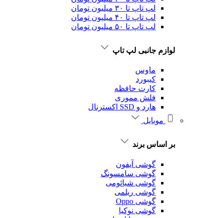
لپ تاپ تا ۳۰ میلیون تومان
لپ تاپ تا ۴۰ میلیون تومان
لپ تاپ تا ۵۰ میلیون تومان
لوازم جانبی لپ تاپ
ماوس
کیبورد
کارت حافظه
فلش مموری
هارد و SSD اکسترنال
موبایل
بر اساس برند
گوشی آیفون
گوشی سامسونگ
گوشی شیائومی
گوشی ریلمی
گوشی Oppo
گوشی نوکیا