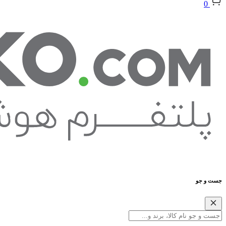
0
جست و جو