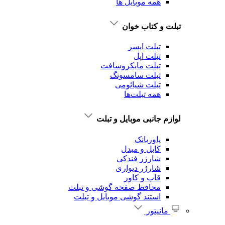
همه موبایل ها
تبلت و کتاب خوان
تبلت ایسر
تبلت اپل
تبلت‌ مایکروسافت
تبلت‌ سامسونگ
تبلت شیائومی
همه تبلت‌ها
لوازم جانبی موبایل و تبلت
پاوربانک
کابل و مبدل
شارژر فندکی
شارژر دیواری
قاب و کاور
محافظ صفحه گوشی و تبلت
استند گوشی موبایل و تبلت
مانیتور