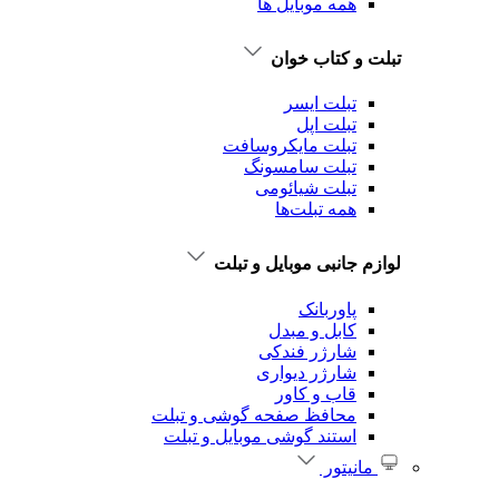
همه موبایل ها
تبلت و کتاب خوان
تبلت ایسر
تبلت اپل
تبلت‌ مایکروسافت
تبلت‌ سامسونگ
تبلت شیائومی
همه تبلت‌ها
لوازم جانبی موبایل و تبلت
پاوربانک
کابل و مبدل
شارژر فندکی
شارژر دیواری
قاب و کاور
محافظ صفحه گوشی و تبلت
استند گوشی موبایل و تبلت
مانیتور