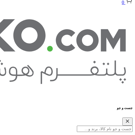
0
جست و جو