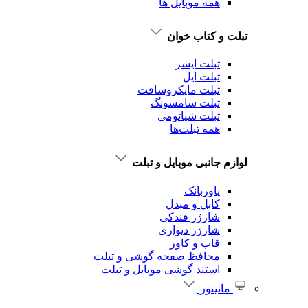
همه موبایل ها
تبلت و کتاب خوان
تبلت ایسر
تبلت اپل
تبلت‌ مایکروسافت
تبلت‌ سامسونگ
تبلت شیائومی
همه تبلت‌ها
لوازم جانبی موبایل و تبلت
پاوربانک
کابل و مبدل
شارژر فندکی
شارژر دیواری
قاب و کاور
محافظ صفحه گوشی و تبلت
استند گوشی موبایل و تبلت
مانیتور