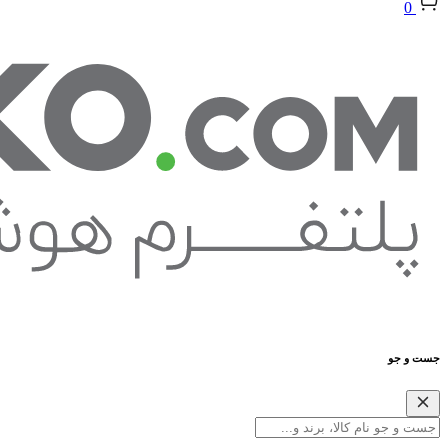
0
جست و جو