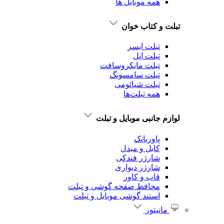
همه موبایل ها
تبلت و کتاب خوان
تبلت ایسر
تبلت اپل
تبلت‌ مایکروسافت
تبلت‌ سامسونگ
تبلت شیائومی
همه تبلت‌ها
لوازم جانبی موبایل و تبلت
پاوربانک
کابل و مبدل
شارژر فندکی
شارژر دیواری
قاب و کاور
محافظ صفحه گوشی و تبلت
استند گوشی موبایل و تبلت
مانیتور