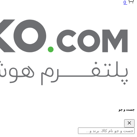
0
جست و جو