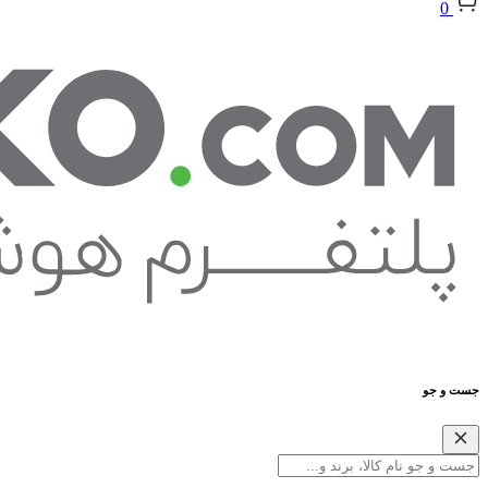
0
جست و جو