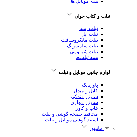
همه موبایل ها
تبلت و کتاب خوان
تبلت ایسر
تبلت اپل
تبلت‌ مایکروسافت
تبلت‌ سامسونگ
تبلت شیائومی
همه تبلت‌ها
لوازم جانبی موبایل و تبلت
پاوربانک
کابل و مبدل
شارژر فندکی
شارژر دیواری
قاب و کاور
محافظ صفحه گوشی و تبلت
استند گوشی موبایل و تبلت
مانیتور