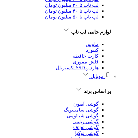
لپ تاپ تا ۳۰ میلیون تومان
لپ تاپ تا ۴۰ میلیون تومان
لپ تاپ تا ۵۰ میلیون تومان
لوازم جانبی لپ تاپ
ماوس
کیبورد
کارت حافظه
فلش مموری
هارد و SSD اکسترنال
موبایل
بر اساس برند
گوشی آیفون
گوشی سامسونگ
گوشی شیائومی
گوشی ریلمی
گوشی Oppo
گوشی نوکیا