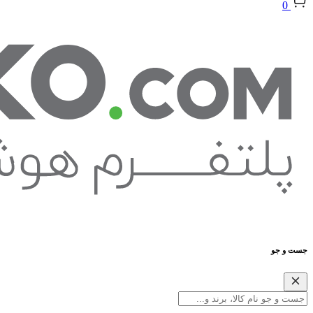
0
جست و جو