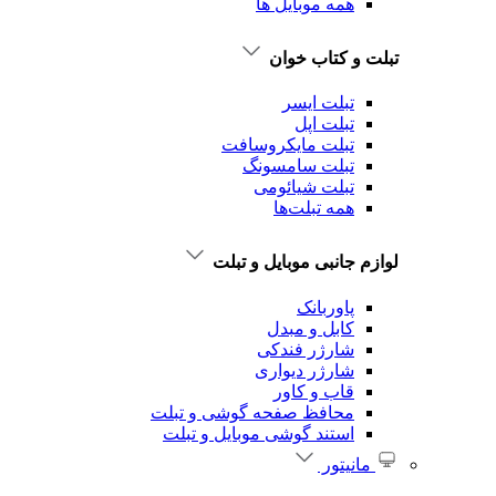
همه موبایل ها
تبلت و کتاب خوان
تبلت ایسر
تبلت اپل
تبلت‌ مایکروسافت
تبلت‌ سامسونگ
تبلت شیائومی
همه تبلت‌ها
لوازم جانبی موبایل و تبلت
پاوربانک
کابل و مبدل
شارژر فندکی
شارژر دیواری
قاب و کاور
محافظ صفحه گوشی و تبلت
استند گوشی موبایل و تبلت
مانیتور