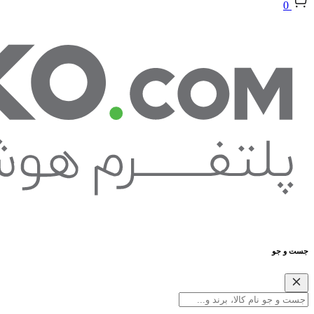
0
جست و جو