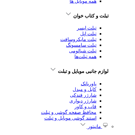
همه موبایل ها
تبلت و کتاب خوان
تبلت ایسر
تبلت اپل
تبلت‌ مایکروسافت
تبلت‌ سامسونگ
تبلت شیائومی
همه تبلت‌ها
لوازم جانبی موبایل و تبلت
پاوربانک
کابل و مبدل
شارژر فندکی
شارژر دیواری
قاب و کاور
محافظ صفحه گوشی و تبلت
استند گوشی موبایل و تبلت
مانیتور