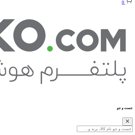
0
جست و جو