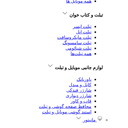
همه موبایل ها
تبلت و کتاب خوان
تبلت ایسر
تبلت اپل
تبلت‌ مایکروسافت
تبلت‌ سامسونگ
تبلت شیائومی
همه تبلت‌ها
لوازم جانبی موبایل و تبلت
پاوربانک
کابل و مبدل
شارژر فندکی
شارژر دیواری
قاب و کاور
محافظ صفحه گوشی و تبلت
استند گوشی موبایل و تبلت
مانیتور