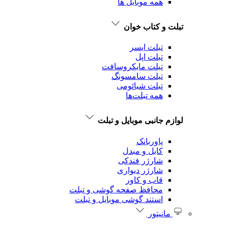
همه موبایل ها
تبلت و کتاب خوان
تبلت ایسر
تبلت اپل
تبلت‌ مایکروسافت
تبلت‌ سامسونگ
تبلت شیائومی
همه تبلت‌ها
لوازم جانبی موبایل و تبلت
پاوربانک
کابل و مبدل
شارژر فندکی
شارژر دیواری
قاب و کاور
محافظ صفحه گوشی و تبلت
استند گوشی موبایل و تبلت
مانیتور