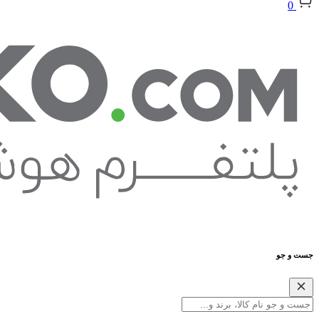
0
جست و جو