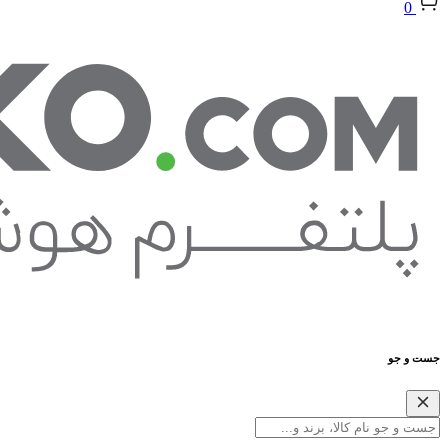
0
جست و جو