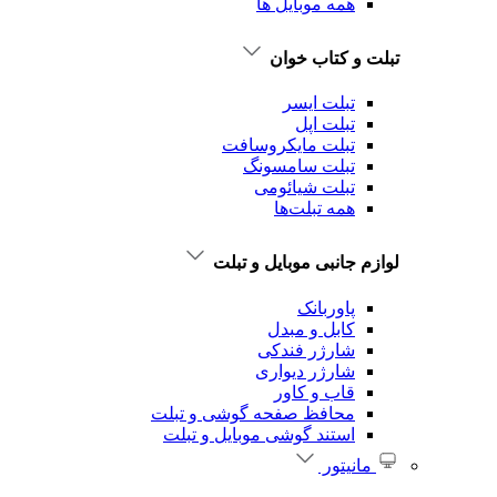
همه موبایل ها
تبلت و کتاب خوان
تبلت ایسر
تبلت اپل
تبلت‌ مایکروسافت
تبلت‌ سامسونگ
تبلت شیائومی
همه تبلت‌ها
لوازم جانبی موبایل و تبلت
پاوربانک
کابل و مبدل
شارژر فندکی
شارژر دیواری
قاب و کاور
محافظ صفحه گوشی و تبلت
استند گوشی موبایل و تبلت
مانیتور