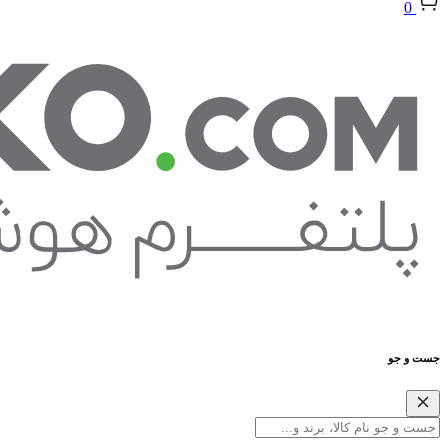
0
جست و جو