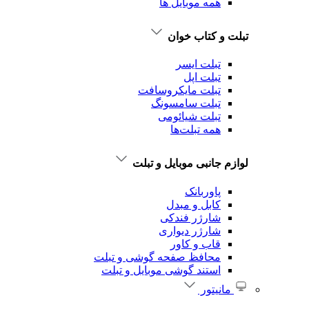
همه موبایل ها
تبلت و کتاب خوان
تبلت ایسر
تبلت اپل
تبلت‌ مایکروسافت
تبلت‌ سامسونگ
تبلت شیائومی
همه تبلت‌ها
لوازم جانبی موبایل و تبلت
پاوربانک
کابل و مبدل
شارژر فندکی
شارژر دیواری
قاب و کاور
محافظ صفحه گوشی و تبلت
استند گوشی موبایل و تبلت
مانیتور