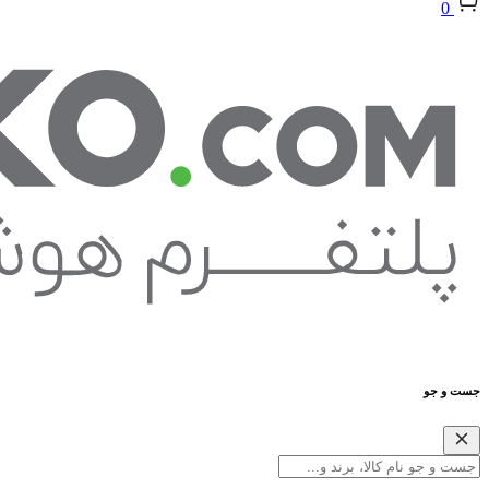
0
جست و جو