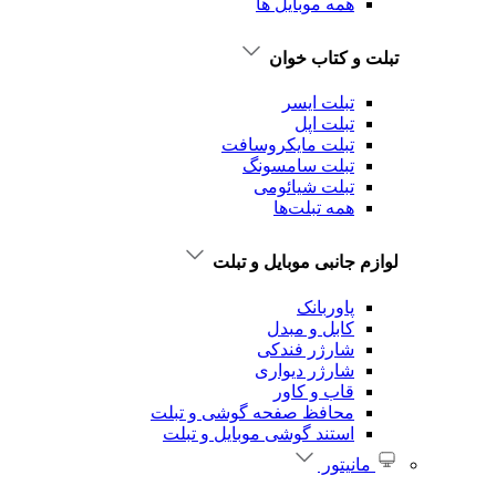
همه موبایل ها
تبلت و کتاب خوان
تبلت ایسر
تبلت اپل
تبلت‌ مایکروسافت
تبلت‌ سامسونگ
تبلت شیائومی
همه تبلت‌ها
لوازم جانبی موبایل و تبلت
پاوربانک
کابل و مبدل
شارژر فندکی
شارژر دیواری
قاب و کاور
محافظ صفحه گوشی و تبلت
استند گوشی موبایل و تبلت
مانیتور