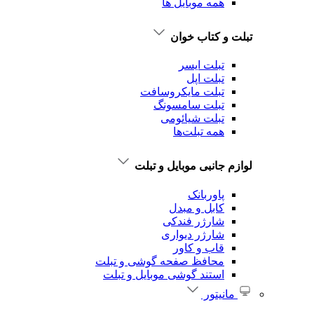
همه موبایل ها
تبلت و کتاب خوان
تبلت ایسر
تبلت اپل
تبلت‌ مایکروسافت
تبلت‌ سامسونگ
تبلت شیائومی
همه تبلت‌ها
لوازم جانبی موبایل و تبلت
پاوربانک
کابل و مبدل
شارژر فندکی
شارژر دیواری
قاب و کاور
محافظ صفحه گوشی و تبلت
استند گوشی موبایل و تبلت
مانیتور