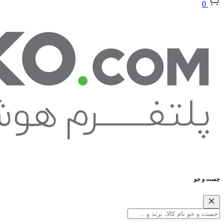
0
جست و جو