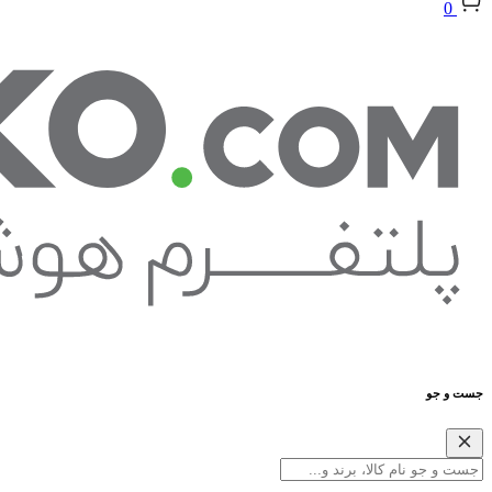
0
جست و جو