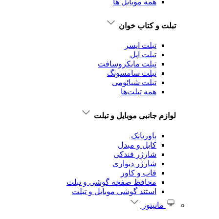
همه موبایل ها
تبلت و کتاب خوان
تبلت ایسر
تبلت اپل
تبلت‌ مایکروسافت
تبلت‌ سامسونگ
تبلت شیائومی
همه تبلت‌ها
لوازم جانبی موبایل و تبلت
پاوربانک
کابل و مبدل
شارژر فندکی
شارژر دیواری
قاب و کاور
محافظ صفحه گوشی و تبلت
استند گوشی موبایل و تبلت
مانیتور