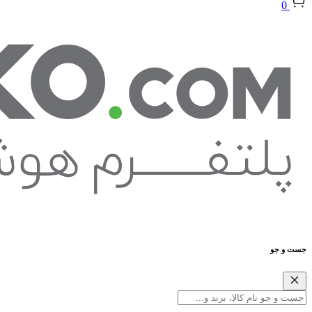
0
جست و جو