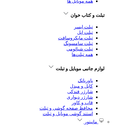
همه موبایل ها
تبلت و کتاب خوان
تبلت ایسر
تبلت اپل
تبلت‌ مایکروسافت
تبلت‌ سامسونگ
تبلت شیائومی
همه تبلت‌ها
لوازم جانبی موبایل و تبلت
پاوربانک
کابل و مبدل
شارژر فندکی
شارژر دیواری
قاب و کاور
محافظ صفحه گوشی و تبلت
استند گوشی موبایل و تبلت
مانیتور