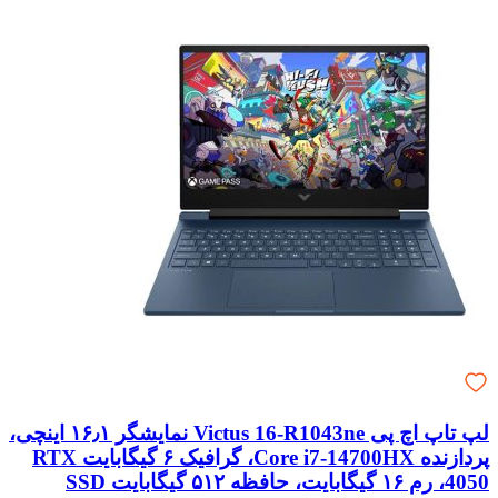
لپ تاپ اچ پی Victus 16-R1043ne نمایشگر ۱۶٫۱ اینچی،
پردازنده Core i7-14700HX، گرافیک ۶ گیگابایت RTX
4050، رم ۱۶ گیگابایت، حافظه ۵۱۲ گیگابایت SSD