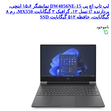
لپ تاپ اچ پی 15-DW4056NE نمایشگر ۱۵٫۶ اینچی،
پردازنده i7 نسل ۱۲، گرافیک ۲ گیگابایت MX550، رم ۸
گیگابایت، حافظه ۵۱۲ گیگابایت SSD
ناموجود