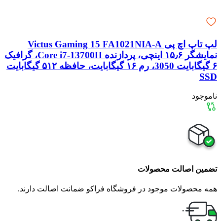
لپ تاپ اچ پی Victus Gaming 15 FA1021NIA-A
نمایشگر ۱۵٫۶ اینچی، پردازنده Core i7-13700H، گرافیک
۶ گیگابایت 3050، رم ۱۶ گیگابایت، حافظه ۵۱۲ گیگابایت
SSD
ناموجود
تضمین اصالت محصولات
همه محصولات موجود در فروشگاه فراکو ضمانت اصالت دارند.