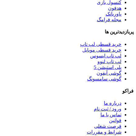
کنسول بازی
هدفون
پاوربانک
مجله فرامگ
پربازدید‌ترین ها
خرید قسطی لپ تاپ
خرید قسطی موبایل
لپ تاپ ایسوس
لپ تاپ لنوو
پلی استیشن 5
گوشی آیفون
گوشی سامسونگ
فراکو
درباره ما
ورود / ثبت نام
تماس با ما
قوانین
فرصت شغلی
شرایط و مقررات