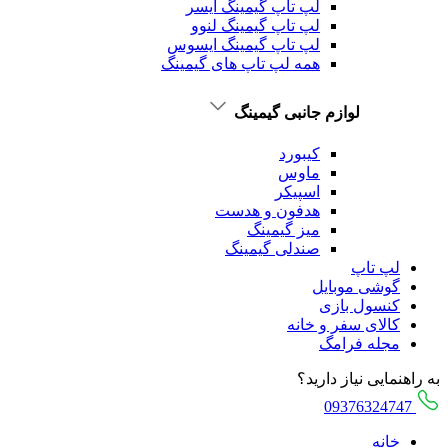
لپ تاپ گیمینگ ایسر
لپ تاپ گیمینگ لنوو
لپ تاپ گیمینگ ایسوس
همه لپ تاپ های گیمینگ
لوازم جانبی گیمینگ
کیبورد
ماوس
اسپیکر
هدفون و هدست
میز گیمینگ
صندلی گیمینگ
لپ تاپ
گوشی موبایل
کنسول بازی
کالای سفر و خانه
مجله فرامگ
به راهنمایی نیاز دارید؟
09376324747
خانه