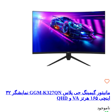
مانیتور گیمینگ جی پلاس GGM-K327QN نمایشگر ۳۲
اینچی ۱۶۵ هرتز VA و QHD
ناموجود