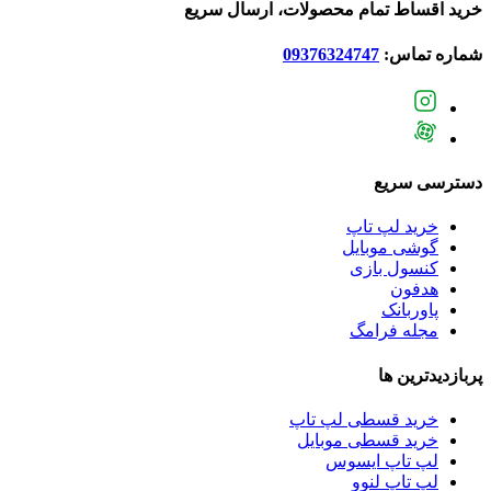
خرید اقساط تمام محصولات، ارسال سریع
شماره تماس:
09376324747
دسترسی سریع
خرید لپ تاپ
گوشی موبایل
کنسول بازی
هدفون
پاوربانک
مجله فرامگ
پربازدید‌ترین ها
خرید قسطی لپ تاپ
خرید قسطی موبایل
لپ تاپ ایسوس
لپ تاپ لنوو