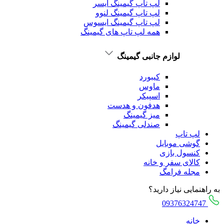
لپ تاپ گیمینگ ایسر
لپ تاپ گیمینگ لنوو
لپ تاپ گیمینگ ایسوس
همه لپ تاپ های گیمینگ
لوازم جانبی گیمینگ
کیبورد
ماوس
اسپیکر
هدفون و هدست
میز گیمینگ
صندلی گیمینگ
لپ تاپ
گوشی موبایل
کنسول بازی
کالای سفر و خانه
مجله فرامگ
به راهنمایی نیاز دارید؟
09376324747
خانه