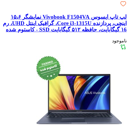
لپ تاپ ایسوس Vivobook F1504VA نمایشگر ۱۵٫۶
اینچی، پردازنده Core i3-1315U، گرافیک اینتل UHD، رم
۱6 گیگابایت، حافظه ۵۱۲ گیگابایت SSD - کاستوم شده
ناموجود