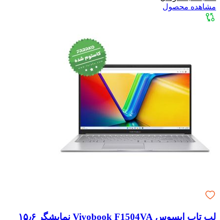
مشاهده محصول
لپ تاپ ایسوس Vivobook F1504VA نمایشگر ۱۵٫۶