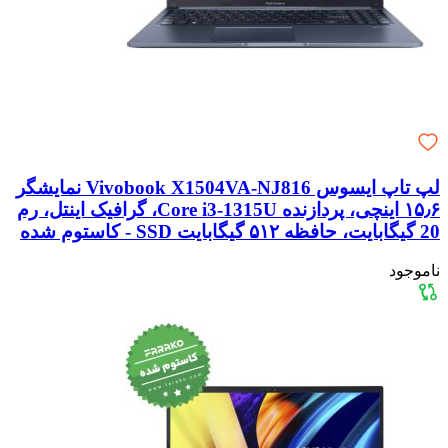
لپ تاپ ایسوس Vivobook X1504VA-NJ816 نمایشگر
۱۵٫۶ اینچی، پردازنده Core i3-1315U، گرافیک اینتل، رم
20 گیگابایت، حافظه ۵۱۲ گیگابایت SSD - کاستوم شده
ناموجود