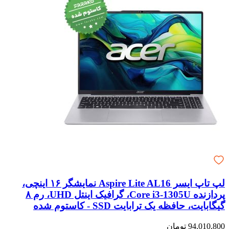
لپ تاپ ایسر Aspire Lite AL16 نمایشگر ۱۶ اینچی،
پردازنده Core i3-1305U، گرافیک اینتل UHD، رم ۸
گیگابایت، حافظه یک ترابایت SSD - کاستوم شده
94,010,800 تومان