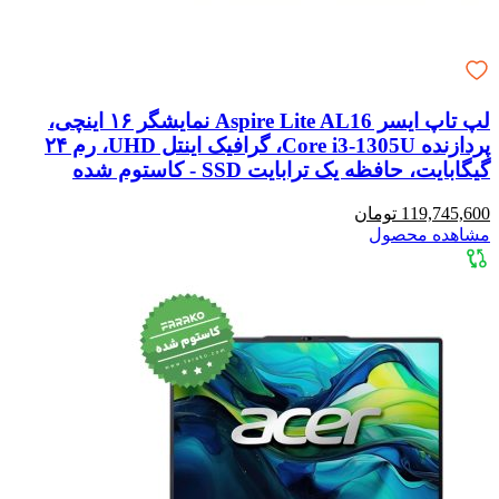
لپ تاپ ایسر Aspire Lite AL16 نمایشگر ۱۶ اینچی،
پردازنده Core i3-1305U، گرافیک اینتل UHD، رم ۲۴
گیگابایت، حافظه یک ترابایت SSD - کاستوم شده
119,745,600 تومان
مشاهده محصول