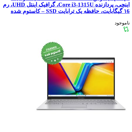
اینچی، پردازنده Core i3-1315U، گرافیک اینتل UHD، رم
۱6 گیگابایت، حافظه یک ترابایت SSD – کاستوم شده
ناموجود