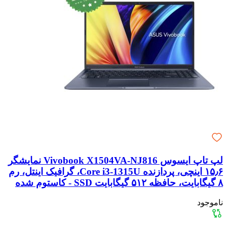
لپ تاپ ایسوس Vivobook X1504VA-NJ816 نمایشگر
۱۵٫۶ اینچی، پردازنده Core i3-1315U، گرافیک اینتل، رم
۸ گیگابایت، حافظه ۵۱۲ گیگابایت SSD - کاستوم شده
ناموجود