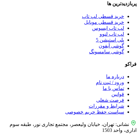
پربازدید‌ترین ها
خرید قسطی لپ تاپ
خرید قسطی موبایل
لپ تاپ ایسوس
لپ تاپ لنوو
پلی استیشن 5
گوشی آیفون
گوشی سامسونگ
فراکو
درباره ما
ورود / ثبت نام
تماس با ما
قوانین
فرصت شغلی
شرایط و مقررات
سیاست حفظ حریم خصوصی
نشانی: تهران، خیابان ولیعصر، مجتمع تجاری نور، طبقه سوم
اداری، واحد 1503