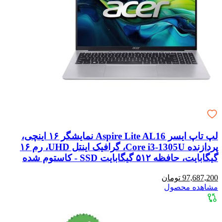
لپ تاپ ایسر Aspire Lite AL16 نمایشگر ۱۶ اینچی،
پردازنده Core i3-1305U، گرافیک اینتل UHD، رم ۱۶
گیگابایت، حافظه ۵۱۲ گیگابایت SSD - کاستوم شده
97,687,200 تومان
مشاهده محصول