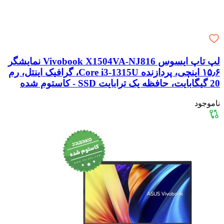
لپ تاپ ایسوس Vivobook X1504VA-NJ816 نمایشگر
۱۵٫۶ اینچی، پردازنده Core i3-1315U، گرافیک اینتل، رم
20 گیگابایت، حافظه یک ترابایت SSD - کاستوم شده
ناموجود