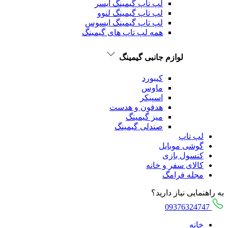
لپ تاپ گیمینگ ایسر
لپ تاپ گیمینگ لنوو
لپ تاپ گیمینگ ایسوس
همه لپ تاپ های گیمینگ
لوازم جانبی گیمینگ
کیبورد
ماوس
اسپیکر
هدفون و هدست
میز گیمینگ
صندلی گیمینگ
لپ تاپ
گوشی موبایل
کنسول بازی
کالای سفر و خانه
مجله فرامگ
به راهنمایی نیاز دارید؟
09376324747
خانه