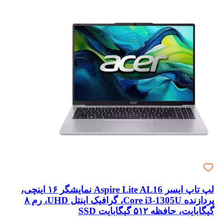
لپ تاپ ایسر Aspire Lite AL16 نمایشگر ۱۶ اینچی،
پردازنده Core i3-1305U، گرافیک اینتل UHD، رم ۸
گیگابایت، حافظه ۵۱۲ گیگابایت SSD