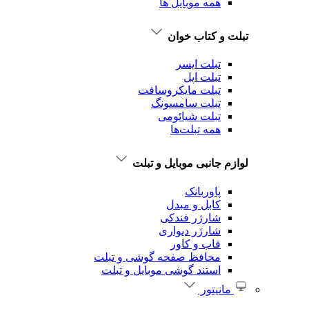
همه موبایل ها
تبلت و کتاب خوان
تبلت ایسر
تبلت اپل
تبلت‌ مایکروسافت
تبلت‌ سامسونگ
تبلت شیائومی
همه تبلت‌ها
لوازم جانبی موبایل و تبلت
پاوربانک
کابل و مبدل
شارژر فندکی
شارژر دیواری
قاب و کاور
محافظ صفحه گوشی و تبلت
استند گوشی موبایل و تبلت
مانیتور