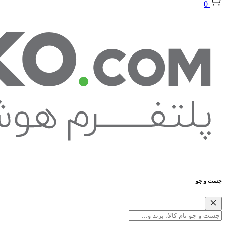
0
جست و جو