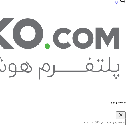
0
جست و جو