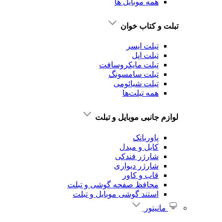
همه موبایل ها
تبلت و کتاب خوان
تبلت ایسر
تبلت اپل
تبلت‌ مایکروسافت
تبلت‌ سامسونگ
تبلت شیائومی
همه تبلت‌ها
لوازم جانبی موبایل و تبلت
پاوربانک
کابل و مبدل
شارژر فندکی
شارژر دیواری
قاب و کاور
محافظ صفحه گوشی و تبلت
استند گوشی موبایل و تبلت
مانیتور