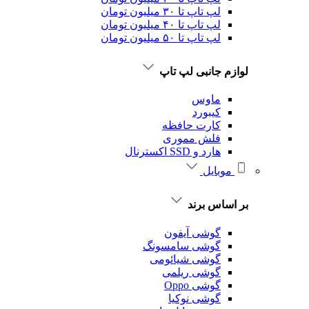
لپ تاپ تا ۳۰ میلیون تومان
لپ تاپ تا ۴۰ میلیون تومان
لپ تاپ تا ۵۰ میلیون تومان
لوازم جانبی لپ تاپ
ماوس
کیبورد
کارت حافظه
فلش مموری
هارد و SSD اکسترنال
موبایل
بر اساس برند
گوشی آیفون
گوشی سامسونگ
گوشی شیائومی
گوشی ریلمی
گوشی Oppo
گوشی نوکیا