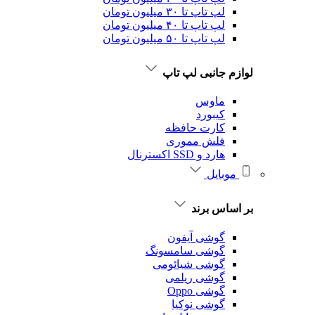
لپ تاپ تا ۳۰ میلیون تومان
لپ تاپ تا ۴۰ میلیون تومان
لپ تاپ تا ۵۰ میلیون تومان
لوازم جانبی لپ تاپ
ماوس
کیبورد
کارت حافظه
فلش مموری
هارد و SSD اکسترنال
موبایل
بر اساس برند
گوشی آیفون
گوشی سامسونگ
گوشی شیائومی
گوشی ریلمی
گوشی Oppo
گوشی نوکیا