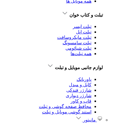
همه موبایل ها
تبلت و کتاب خوان
تبلت ایسر
تبلت اپل
تبلت‌ مایکروسافت
تبلت‌ سامسونگ
تبلت شیائومی
همه تبلت‌ها
لوازم جانبی موبایل و تبلت
پاوربانک
کابل و مبدل
شارژر فندکی
شارژر دیواری
قاب و کاور
محافظ صفحه گوشی و تبلت
استند گوشی موبایل و تبلت
مانیتور