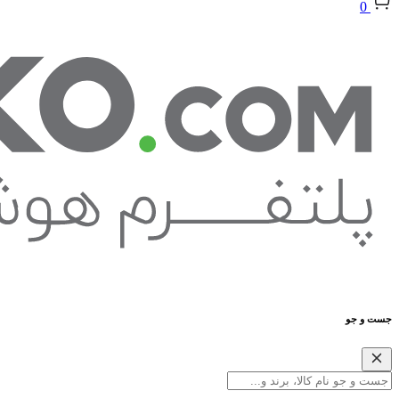
0
جست و جو