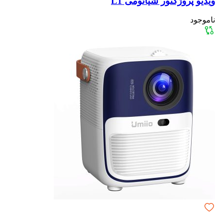
ویدیو پروژکتور شیائومی L1
ناموجود