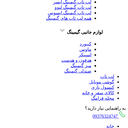
لپ تاپ گیمینگ ایسر
لپ تاپ گیمینگ لنوو
لپ تاپ گیمینگ ایسوس
همه لپ تاپ های گیمینگ
لوازم جانبی گیمینگ
کیبورد
ماوس
اسپیکر
هدفون و هدست
میز گیمینگ
صندلی گیمینگ
لپ تاپ
گوشی موبایل
کنسول بازی
کالای سفر و خانه
مجله فرامگ
به راهنمایی نیاز دارید؟
09376324747
خانه