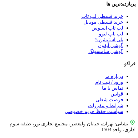
پربازدید‌ترین ها
خرید قسطی لپ تاپ
خرید قسطی موبایل
لپ تاپ ایسوس
لپ تاپ لنوو
پلی استیشن 5
گوشی آیفون
گوشی سامسونگ
فراکو
درباره ما
ورود / ثبت نام
تماس با ما
قوانین
فرصت شغلی
شرایط و مقررات
سیاست حفظ حریم خصوصی
نشانی: تهران، خیابان ولیعصر، مجتمع تجاری نور، طبقه سوم
اداری، واحد 1503