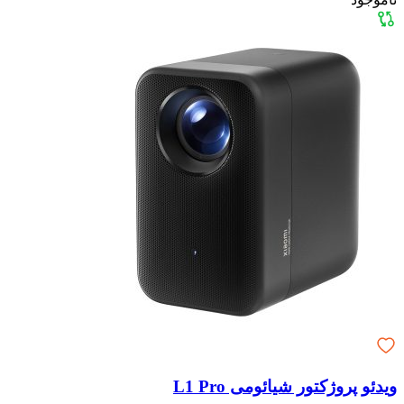
ویدئو پروژکتور شیائومی L1 Pro