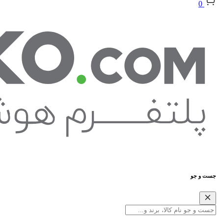
0
جست و جو