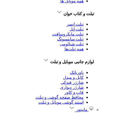
همه موبایل ها
تبلت و کتاب خوان
تبلت ایسر
تبلت اپل
تبلت‌ مایکروسافت
تبلت‌ سامسونگ
تبلت شیائومی
همه تبلت‌ها
لوازم جانبی موبایل و تبلت
پاوربانک
کابل و مبدل
شارژر فندکی
شارژر دیواری
قاب و کاور
محافظ صفحه گوشی و تبلت
استند گوشی موبایل و تبلت
مانیتور