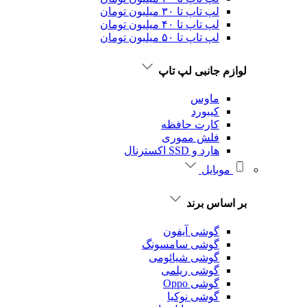
لپ تاپ تا ۳۰ میلیون تومان
لپ تاپ تا ۴۰ میلیون تومان
لپ تاپ تا ۵۰ میلیون تومان
لوازم جانبی لپ تاپ
ماوس
کیبورد
کارت حافظه
فلش مموری
هارد و SSD اکسترنال
موبایل
بر اساس برند
گوشی آیفون
گوشی سامسونگ
گوشی شیائومی
گوشی ریلمی
گوشی Oppo
گوشی نوکیا