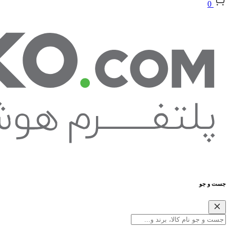
0
جست و جو