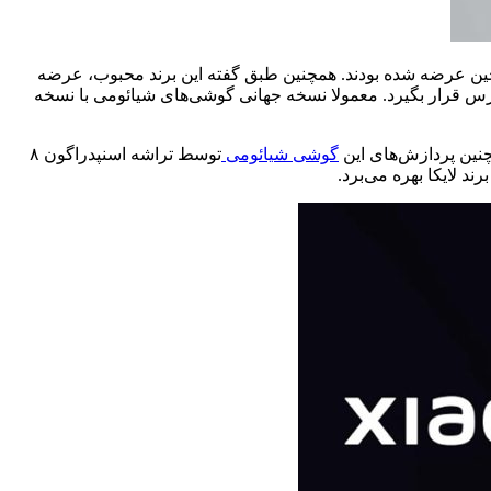
 جمله شیائومی ۱۵ و ۱۵ اولترا بوده‌ایم که تا به امروز تنها در چین عرضه شده بودند. همچنین طبق گفته این برند محبوب، عرضه
زی شده بود که قرار است طبق برنامه در دسترس قرار بگیرد. معمولا نسخه جهانی گوشی‌های شیائومی با نسخه
گوشی شیائومی
توسط تراشه اسنپدراگون ۸