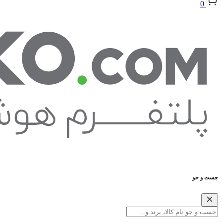
0
جست و جو