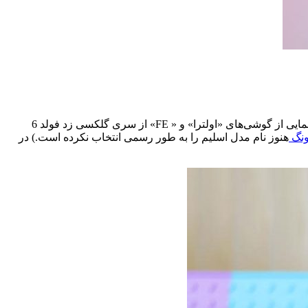
کمتر از دو ماه تا مراسم رونمایی از مدل‌های جدید گلکسی زد فولد ۶ و زد فلیپ ۶ سامسونگ باقی مانده و در کنار آن زمزمه‌هایی درباره رونمایی از گوشی‌های «اولترا» و « FE» از سری گلکسی زد فولد 6
نگ
هنوز نام مدل‌ اسلیم را به طور رسمی انتخاب نکرده است.) در