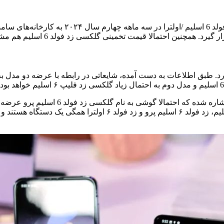
اولین سری از پنل‌های تاشوی مورد استفاده برا
شاید به نظر جالب باشد اما در این میان به م
کند؟ به احتمال زیاد نه. طبق برخی گمانه‌زنی‌ها، گلکسی زد فولد 6 اس