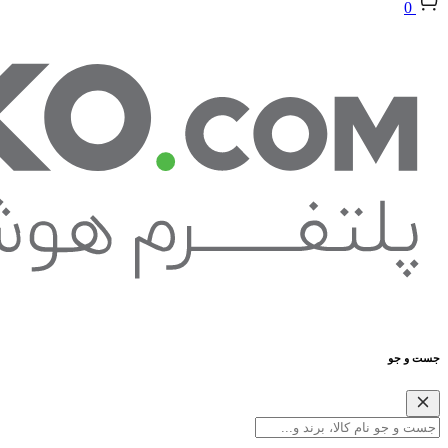
0
جست و جو