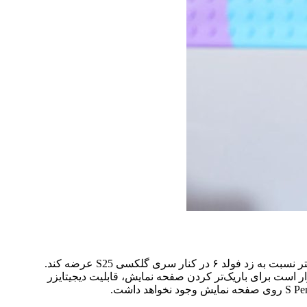
با توجه به خبرهای منتشر شده، سامسونگ قرار است در اوایل سال ۲۰۲۵ گوشی گلکسی زد فولد 6 اسلیم را با صفحه نمایش بزرگتر و باریکتر نسبت به زد فولد ۶ در کنار سری گلکسی S25 عرضه کند.
 است برای باریک‌تر کردن صفحه نمایش، قابلیت دیجیتایزر