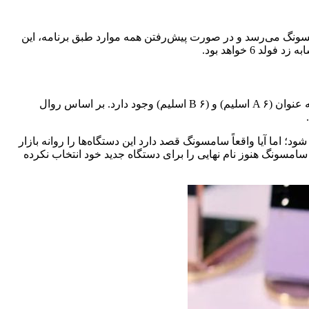
ی ساخت گلکسی زد فولد 6 اسلیم /اولترا در سه ماهه چهارم سال ۲۰۲۴ به کارخانه‌های سامسونگ می‌رسد و در صورت پیش‌رفتن همه موارد طبق برنامه، این
هنوز اطلاعات دقیقی در رابطه با نام گذاری مدل‌های فولد ۶ وجود ندارد. طبق اطلاعات به دست آمده، شایعاتی در رابطه با عرضه‌ دو مدل به عنوان (A ۶ اسلیم) و (‌B ۶ اسلیم) وجود دارد. بر اساس روال
دل (A ۶ اسلیم پرو) هم اشاره شده که احتمالا گوشی به نام گلکسی زد فولد 6 اسلیم پرو عرضه شود؛ اما آیا واقعاً سامسونگ قصد دارد این دستگاه‌ها را روانه بازار
لیم، زد فولد ۶ اسلیم پرو و زد فولد ۶ اولترا همگی یک دستگاه هستند و سامسونگ هنوز نام نهایی را برای دستگاه جدید خود انتخاب نکرده