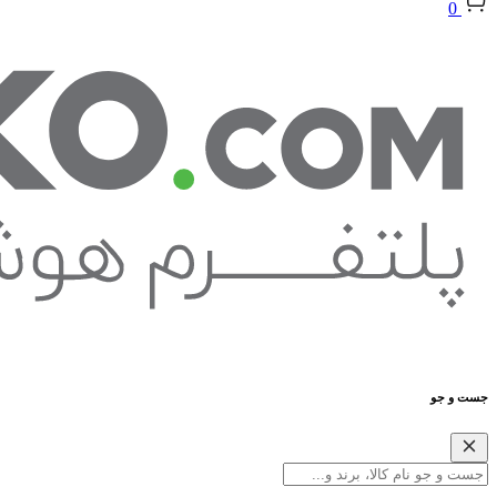
0
جست و جو