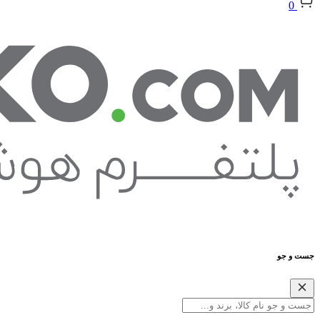
0
جست و جو