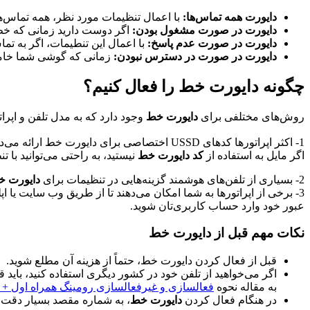
دایورت همه تماس‌ها:
با اعمال تنظیمات مورد نظر، همه تماس‌ه
دایورت در صورت مشغول بودن:
اگر دوست دارید زمانی که خط 
دایورت در صورت عدم پاسخ:
با اعمال این تنطیمات، اگر به تم
دایورت در صورت در دسترس نبودن:
زمانی که گوشی شما خامو
چگونه دایورت خط را فعال کنیم؟
روش‌های مختلفی برای
دایورت خط
وجود دارد که به مدل تلفن و اپر
1- اکثر اپراتورها کدهای USSD اختصاصی برای د
اگر مایل به استفاده از
کد دایورت خط
نیستید، به راحتی می‌توانید با 
2- بسیاری از تلفن‌های هوشمند گزینه‌هایی در تنظیمات برای
دایورت 
3- برخی از اپراتورها به شما امکان می‌دهند تا از طریق وب سایت یا اپ
عبور خود وارد حساب کاربری‌تان شوید.
نکات مهم قبل از دایورت خط
قبل از فعال کردن دایورت خط، حتماً از هزینه آن مطلع شوید.
به مقاله نحوه
فعالسازی و غیرفعالسازی رومینگ همراه اول + 
در هنگام فعال کردن
دایورت خط
، به شماره مقصد بسیار دقت 