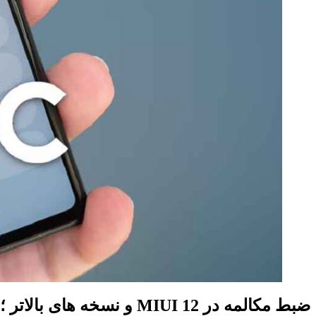
ضبط مکالمه در MIUI 12 و نسخه‌ های بالاتر ؛ ضبط صدا در گوشی شیائومی کجاست ؟