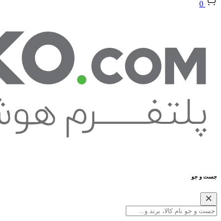
0
جست و جو